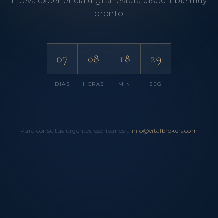
nueva experiencia digital estará disponible muy
pronto.
07
08
18
29
DÍAS
HORAS
MIN
SEG
Para consultas urgentes, escríbanos a
info@vitalbrokers.com