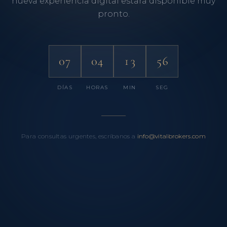
nueva experiencia digital estará disponible muy
pronto.
07
04
13
56
DÍAS
HORAS
MIN
SEG
Para consultas urgentes, escríbanos a
info@vitalbrokers.com