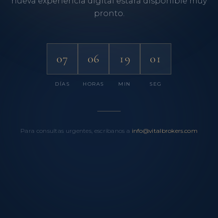
nueva experiencia digital estará disponible muy
pronto.
07
06
19
01
DÍAS
HORAS
MIN
SEG
Para consultas urgentes, escríbanos a
info@vitalbrokers.com