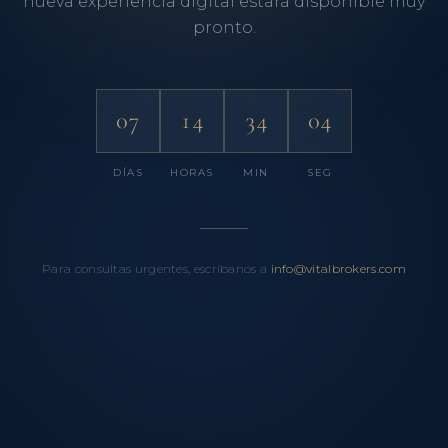
nueva experiencia digital estará disponible muy
pronto.
07
14
34
04
DÍAS
HORAS
MIN
SEG
Para consultas urgentes, escríbanos a
info@vitalbrokers.com