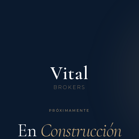
Vital
BROKERS
PRÓXIMAMENTE
En
Construcción