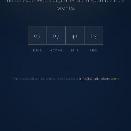
nueva experiencia digital estará disponible muy
pronto.
07
07
41
14
DÍAS
HORAS
MIN
SEG
Para consultas urgentes, escríbanos a
info@vitalbrokers.com