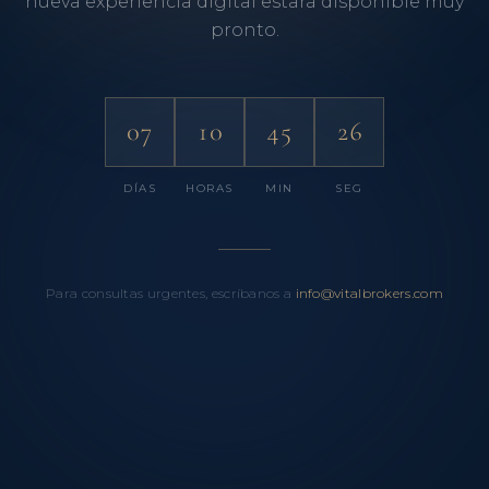
nueva experiencia digital estará disponible muy
pronto.
07
10
45
26
DÍAS
HORAS
MIN
SEG
Para consultas urgentes, escríbanos a
info@vitalbrokers.com