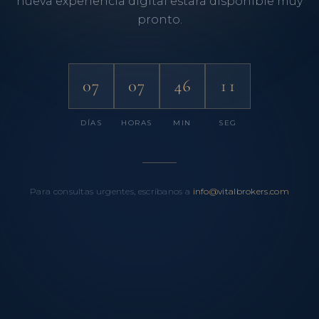
nueva experiencia digital estará disponible muy
pronto.
07
07
46
11
DÍAS
HORAS
MIN
SEG
Para consultas urgentes, escríbanos a
info@vitalbrokers.com