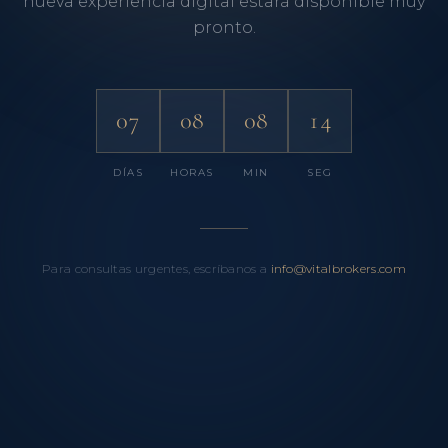
nueva experiencia digital estará disponible muy
pronto.
07
08
08
14
DÍAS
HORAS
MIN
SEG
Para consultas urgentes, escríbanos a
info@vitalbrokers.com