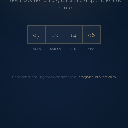
nueva experiencia digital estará disponible muy
pronto.
07
13
14
08
DÍAS
HORAS
MIN
SEG
Para consultas urgentes, escríbanos a
info@vitalbrokers.com