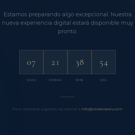
Estamos preparando algo excepcional. Nuestra
nueva experiencia digital estará disponible muy
pronto.
07
21
38
53
DÍAS
HORAS
MIN
SEG
Para consultas urgentes, escríbanos a
info@vitalbrokers.com