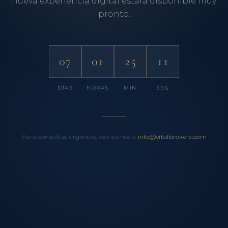
nueva experiencia digital estará disponible muy
pronto.
07
01
25
11
DÍAS
HORAS
MIN
SEG
Para consultas urgentes, escríbanos a
info@vitalbrokers.com