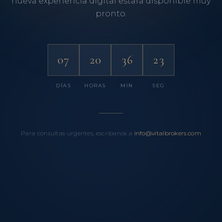
nueva experiencia digital estará disponible muy
pronto.
07
20
36
23
DÍAS
HORAS
MIN
SEG
Para consultas urgentes, escríbanos a
info@vitalbrokers.com