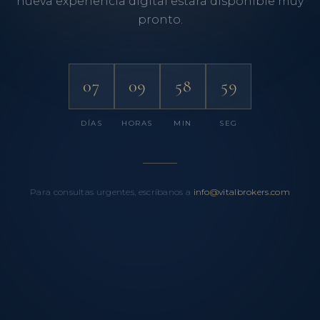
nueva experiencia digital estará disponible muy
pronto.
07
09
58
59
DÍAS
HORAS
MIN
SEG
Para consultas urgentes, escríbanos a
info@vitalbrokers.com