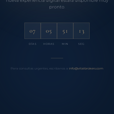
nueva experiencia digital estará disponible muy
pronto.
07
05
51
13
DÍAS
HORAS
MIN
SEG
Para consultas urgentes, escríbanos a
info@vitalbrokers.com