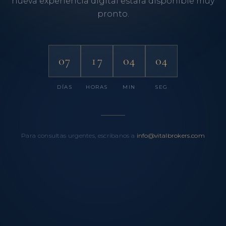
nueva experiencia digital estará disponible muy
pronto.
07
17
04
04
DÍAS
HORAS
MIN
SEG
Para consultas urgentes, escríbanos a
info@vitalbrokers.com