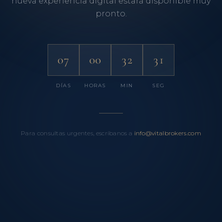
nueva experiencia digital estará disponible muy
pronto.
07
00
32
31
DÍAS
HORAS
MIN
SEG
Para consultas urgentes, escríbanos a
info@vitalbrokers.com