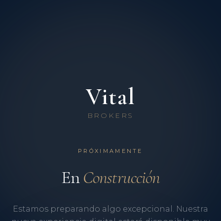
Vital
BROKERS
PRÓXIMAMENTE
En
Construcción
Estamos preparando algo excepcional. Nuestra