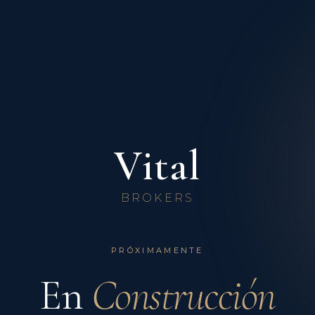
Vital
BROKERS
PRÓXIMAMENTE
En
Construcción