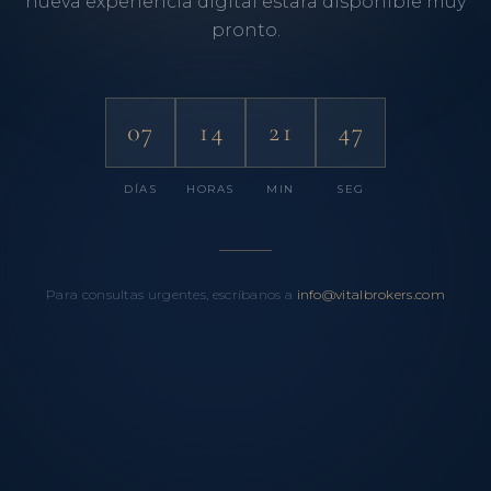
nueva experiencia digital estará disponible muy
pronto.
07
14
21
47
DÍAS
HORAS
MIN
SEG
Para consultas urgentes, escríbanos a
info@vitalbrokers.com