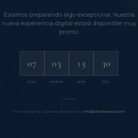
Estamos preparando algo excepcional. Nuestra
nueva experiencia digital estará disponible muy
pronto.
07
03
15
29
DÍAS
HORAS
MIN
SEG
Para consultas urgentes, escríbanos a
info@vitalbrokers.com