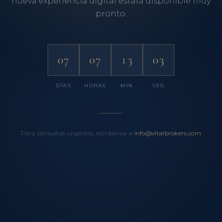
nueva experiencia digital estará disponible muy
pronto.
07
07
13
03
DÍAS
HORAS
MIN
SEG
Para consultas urgentes, escríbanos a
info@vitalbrokers.com