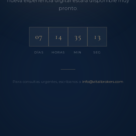
nueva experiencia digital estará disponible muy
pronto.
07
14
35
13
DÍAS
HORAS
MIN
SEG
Para consultas urgentes, escríbanos a
info@vitalbrokers.com