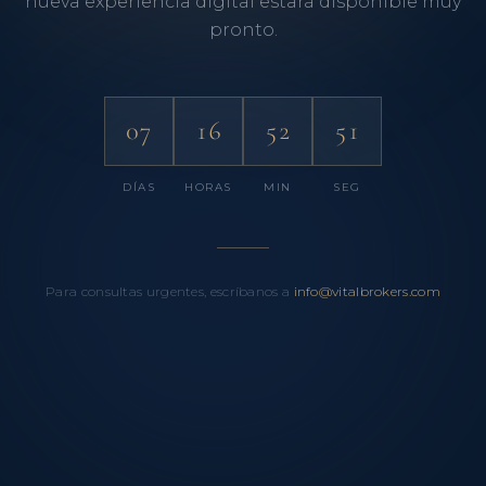
nueva experiencia digital estará disponible muy
pronto.
07
16
52
51
DÍAS
HORAS
MIN
SEG
Para consultas urgentes, escríbanos a
info@vitalbrokers.com