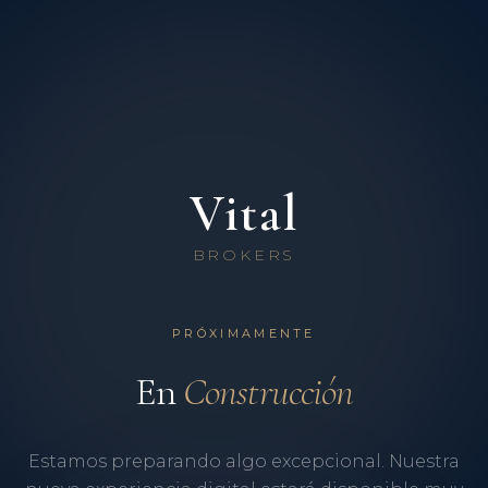
Vital
BROKERS
PRÓXIMAMENTE
En
Construcción
Estamos preparando algo excepcional. Nuestra