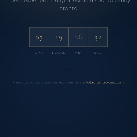
nueva experiencia digital estará disponible muy
pronto.
07
19
26
32
DÍAS
HORAS
MIN
SEG
Para consultas urgentes, escríbanos a
info@vitalbrokers.com