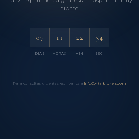
nueva experiencia digital estará disponible muy
pronto.
07
11
22
54
DÍAS
HORAS
MIN
SEG
Para consultas urgentes, escríbanos a
info@vitalbrokers.com