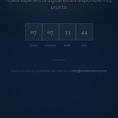
nueva experiencia digital estará disponible muy
pronto.
07
07
33
44
DÍAS
HORAS
MIN
SEG
Para consultas urgentes, escríbanos a
info@vitalbrokers.com