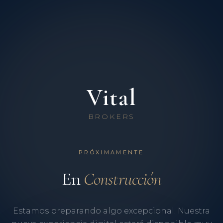
Vital
BROKERS
PRÓXIMAMENTE
En
Construcción
Estamos preparando algo excepcional. Nuestra