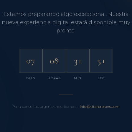
Estamos preparando algo excepcional. Nuestra
nueva experiencia digital estará disponible muy
pronto.
07
08
31
50
DÍAS
HORAS
MIN
SEG
Para consultas urgentes, escríbanos a
info@vitalbrokers.com