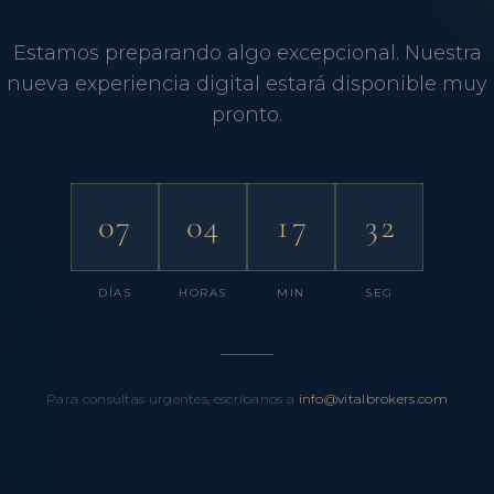
Estamos preparando algo excepcional. Nuestra
nueva experiencia digital estará disponible muy
pronto.
07
04
17
32
DÍAS
HORAS
MIN
SEG
Para consultas urgentes, escríbanos a
info@vitalbrokers.com