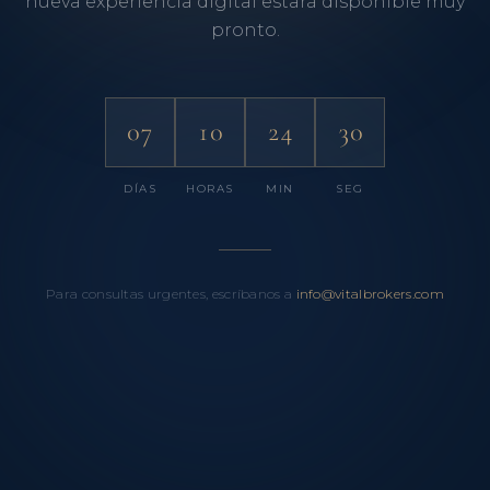
nueva experiencia digital estará disponible muy
pronto.
07
10
24
30
DÍAS
HORAS
MIN
SEG
Para consultas urgentes, escríbanos a
info@vitalbrokers.com