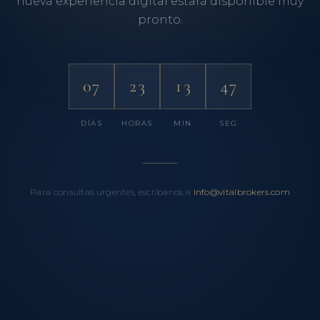
nueva experiencia digital estará disponible muy
pronto.
07
23
13
47
DÍAS
HORAS
MIN
SEG
Para consultas urgentes, escríbanos a
info@vitalbrokers.com