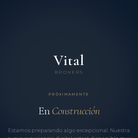
Vital
BROKERS
PRÓXIMAMENTE
En
Construcción
Estamos preparando algo excepcional. Nuestra