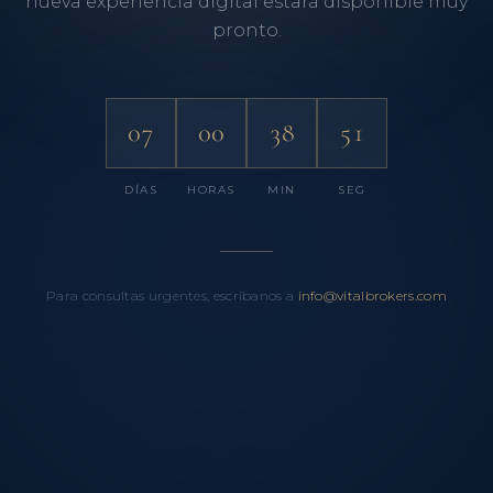
nueva experiencia digital estará disponible muy
pronto.
07
00
38
51
DÍAS
HORAS
MIN
SEG
Para consultas urgentes, escríbanos a
info@vitalbrokers.com