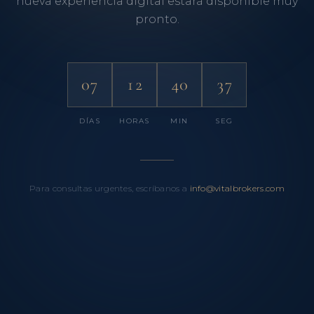
nueva experiencia digital estará disponible muy
pronto.
07
12
40
37
DÍAS
HORAS
MIN
SEG
Para consultas urgentes, escríbanos a
info@vitalbrokers.com