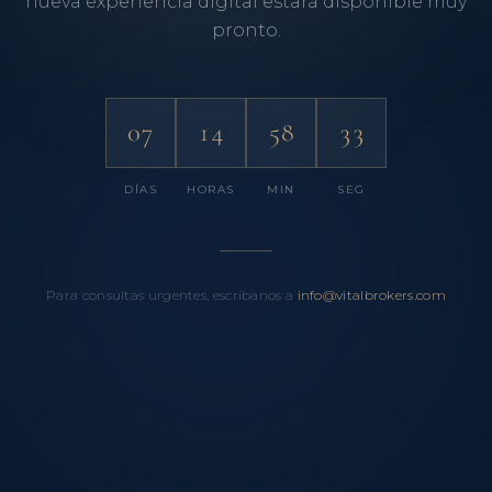
nueva experiencia digital estará disponible muy
pronto.
07
14
58
33
DÍAS
HORAS
MIN
SEG
Para consultas urgentes, escríbanos a
info@vitalbrokers.com