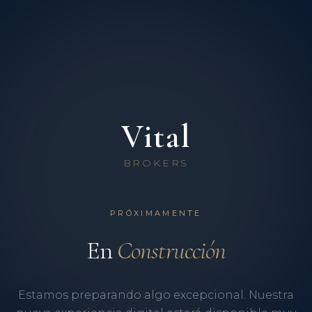
Vital
BROKERS
PRÓXIMAMENTE
En
Construcción
Estamos preparando algo excepcional. Nuestra