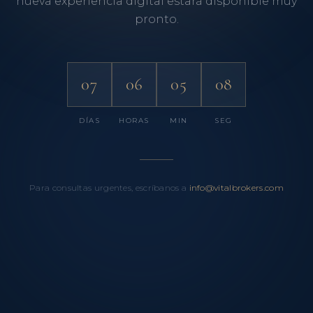
nueva experiencia digital estará disponible muy
pronto.
07
06
05
08
DÍAS
HORAS
MIN
SEG
Para consultas urgentes, escríbanos a
info@vitalbrokers.com