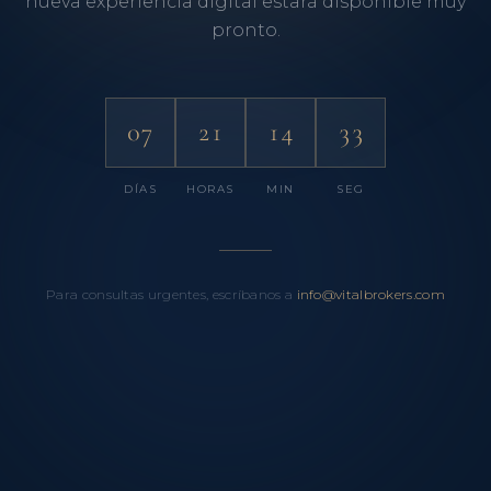
nueva experiencia digital estará disponible muy
pronto.
07
21
14
33
DÍAS
HORAS
MIN
SEG
Para consultas urgentes, escríbanos a
info@vitalbrokers.com