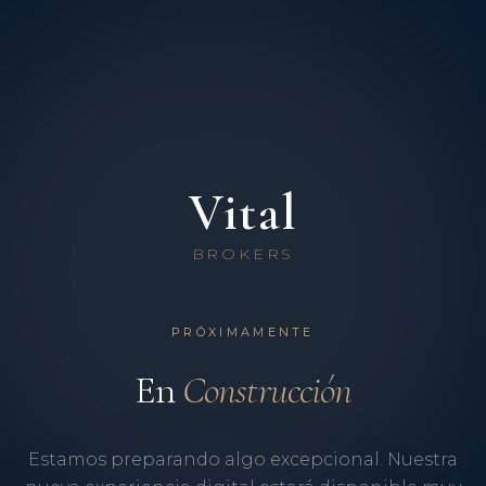
Vital
BROKERS
PRÓXIMAMENTE
En
Construcción
Estamos preparando algo excepcional. Nuestra