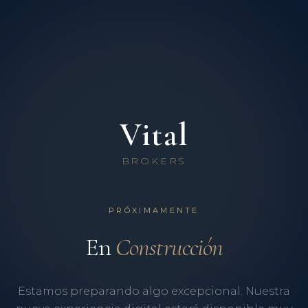
Vital
BROKERS
PRÓXIMAMENTE
En
Construcción
Estamos preparando algo excepcional. Nuestra