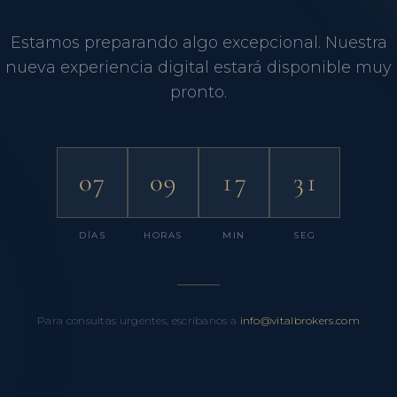
Estamos preparando algo excepcional. Nuestra
nueva experiencia digital estará disponible muy
pronto.
07
09
17
30
DÍAS
HORAS
MIN
SEG
Para consultas urgentes, escríbanos a
info@vitalbrokers.com