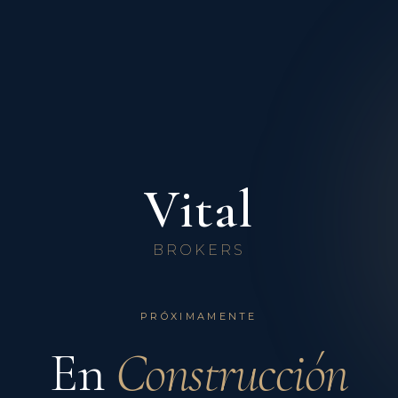
Vital
BROKERS
PRÓXIMAMENTE
En
Construcción