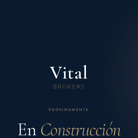
Vital
BROKERS
PRÓXIMAMENTE
En
Construcción