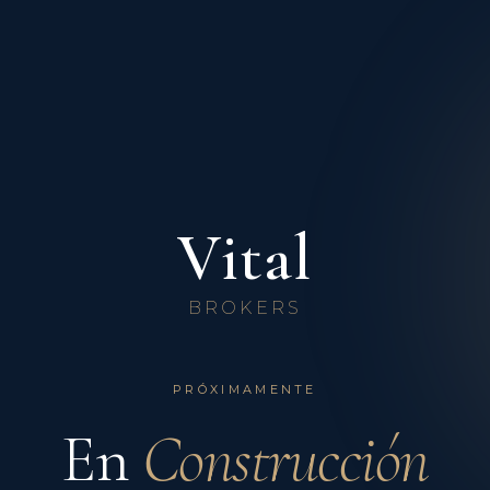
Vital
BROKERS
PRÓXIMAMENTE
En
Construcción