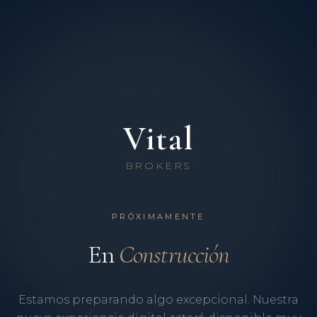
Vital
BROKERS
PRÓXIMAMENTE
En
Construcción
Estamos preparando algo excepcional. Nuestra