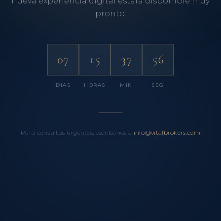
nueva experiencia digital estará disponible muy
pronto.
07
15
37
56
DÍAS
HORAS
MIN
SEG
Para consultas urgentes, escríbanos a
info@vitalbrokers.com