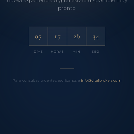
nueva experiencia digital estará disponible muy
pronto.
07
17
28
34
DÍAS
HORAS
MIN
SEG
Para consultas urgentes, escríbanos a
info@vitalbrokers.com