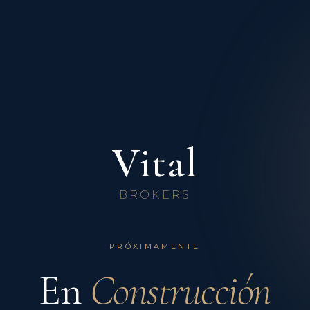
Vital
BROKERS
PRÓXIMAMENTE
En
Construcción