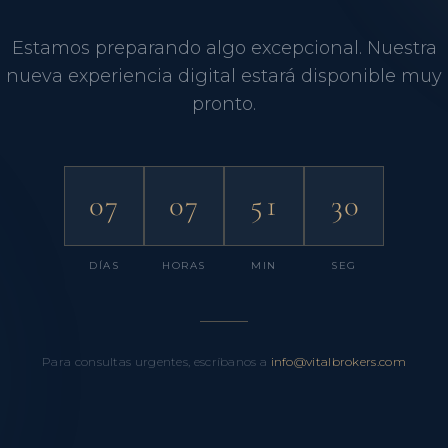
Estamos preparando algo excepcional. Nuestra
nueva experiencia digital estará disponible muy
pronto.
07
07
51
29
DÍAS
HORAS
MIN
SEG
Para consultas urgentes, escríbanos a
info@vitalbrokers.com