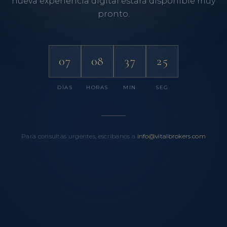
nueva experiencia digital estará disponible muy
pronto.
07
08
37
25
DÍAS
HORAS
MIN
SEG
Para consultas urgentes, escríbanos a
info@vitalbrokers.com