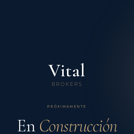
Vital
BROKERS
PRÓXIMAMENTE
En
Construcción