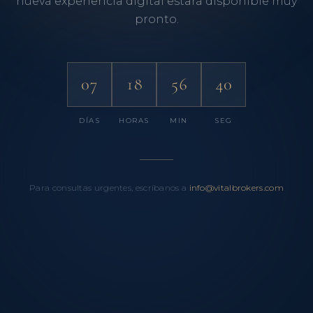
nueva experiencia digital estará disponible muy
pronto.
07
18
56
40
DÍAS
HORAS
MIN
SEG
Para consultas urgentes, escríbanos a
info@vitalbrokers.com