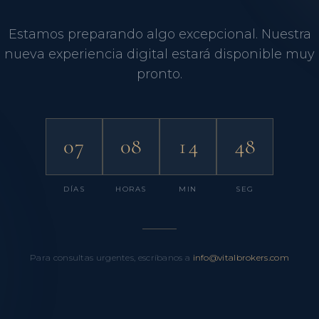
Estamos preparando algo excepcional. Nuestra
nueva experiencia digital estará disponible muy
pronto.
07
08
14
47
DÍAS
HORAS
MIN
SEG
Para consultas urgentes, escríbanos a
info@vitalbrokers.com